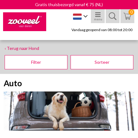
Gratis thuisbezorgd vanaf € 75 (NL)
0
menu
Vandaag geopend van 08:00 tot 20:00
‹ Terug naar Hond
Filter
Sorteer
Auto