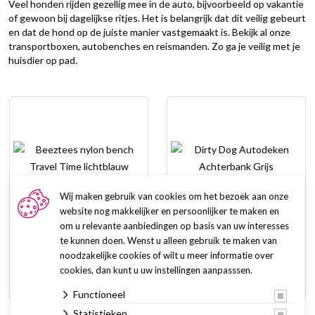
Veel honden rijden gezellig mee in de auto, bijvoorbeeld op vakantie
of gewoon bij dagelijkse ritjes. Het is belangrijk dat dit veilig gebeurt
en dat de hond op de juiste manier vastgemaakt is. Bekijk al onze
transportboxen, autobenches en reismanden. Zo ga je veilig met je
huisdier op pad.
Wij maken gebruik van cookies om het bezoek aan onze
website nog makkelijker en persoonlijker te maken en
om u relevante aanbiedingen op basis van uw interesses
Beeztees nylon bench
Dirty Dog Autodeken
te kunnen doen. Wenst u alleen gebruik te maken van
Travel Time lichtblauw
Achterbank Grijs
noodzakelijke cookies of wilt u meer informatie over
65,94
94,99
vanaf
cookies, dan kunt u uw instellingen aanpasssen.
6 varianten
Functioneel
Statistieken