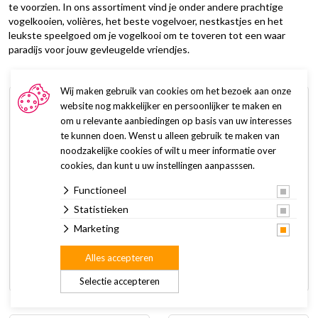
te voorzien. In ons assortiment vind je onder andere prachtige
vogelkooien, volières, het beste vogelvoer, nestkastjes en het
leukste speelgoed om je vogelkooi om te toveren tot een waar
paradijs voor jouw gevleugelde vriendjes.
Wij maken gebruik van cookies om het bezoek aan onze
website nog makkelijker en persoonlijker te maken en
om u relevante aanbiedingen op basis van uw interesses
te kunnen doen. Wenst u alleen gebruik te maken van
noodzakelijke cookies of wilt u meer informatie over
cookies, dan kunt u uw instellingen aanpasssen.
Functioneel
Statistieken
Agapornis - Grote Parkiet
Agapornis - Grote Parkiet
Marketing
zonder Zonnepitten 2 kg
zonder Zonnepitten 5 kg
Alles accepteren
6,20
13,90
Selectie accepteren